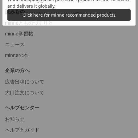
読みもの
minneとものづくりと
minne学習帖
ニュース
minneの本
企業の方へ
広告出稿について
大口注文について
ヘルプセンター
お知らせ
ヘルプとガイド