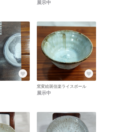
展示中
窯変絵斑信楽ライスボール
展示中