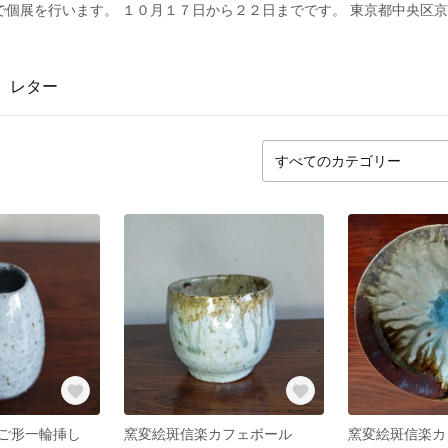
で個展を行います。 １０月１７日から２２日までです。 東京都中央区
レター
ご形一輪挿し
窯変絵斑信楽カフェボール
窯変絵斑信楽カ