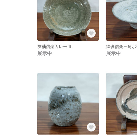
灰釉信楽カレー皿
絵斑信楽三角ボ
展示中
展示中