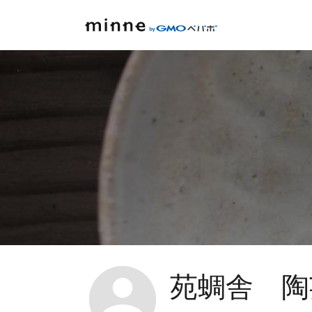
苑蜩舎 陶