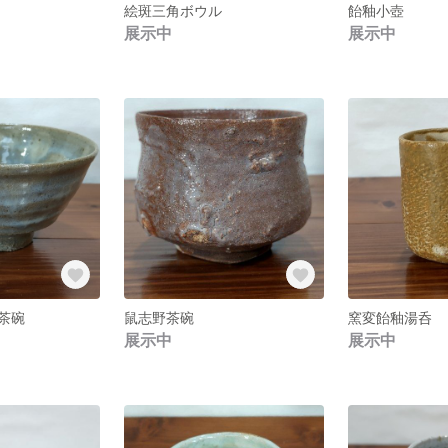
絵斑三角ボウル
飴釉小壺
展示中
展示中
茶碗
鼠志野茶碗
窯変飴釉湯呑
展示中
展示中