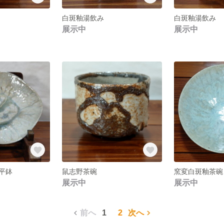
白斑釉湯飲み
白斑釉湯飲み
展示中
展示中
平鉢
鼠志野茶碗
窯変白斑釉茶碗
展示中
展示中
前へ
1
2
次へ