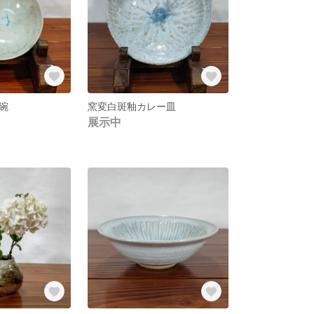
碗
窯変白斑釉カレー皿
展示中