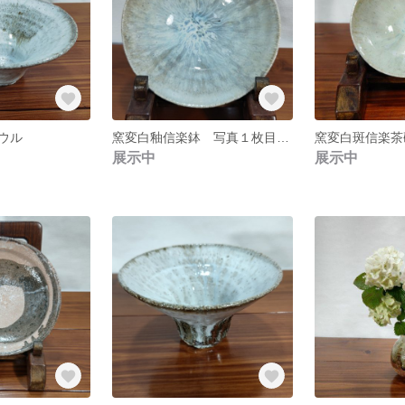
ウル
窯変白釉信楽鉢 写真１枚目から５枚目一枚の値段です
窯変白斑信楽茶
展示中
展示中