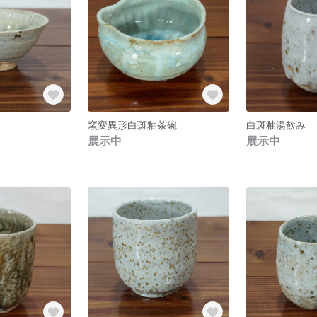
窯変異形白斑釉茶碗
白斑釉湯飲み
展示中
展示中