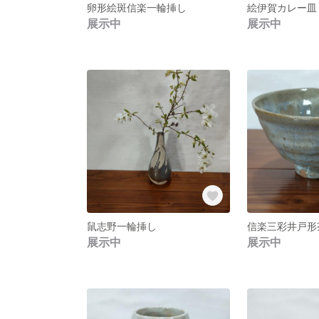
卵形絵斑信楽一輪挿し
絵伊賀カレー皿
展示中
展示中
鼠志野一輪挿し
信楽三彩井戸形
展示中
展示中