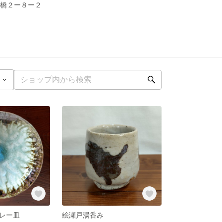
京橋２ー８ー２
レー皿
絵瀬戸湯呑み