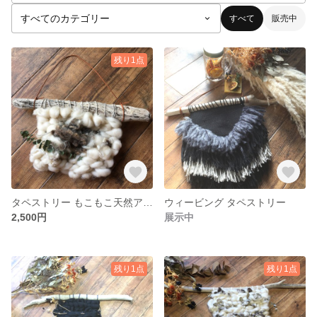
すべて
販売中
残り1点
タペストリー もこもこ天然アルパカウェービング
ウィービング タペストリー
2,500円
展示中
残り1点
残り1点