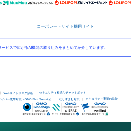
コーポレートサイト
採用サイト
ービスで広がるAI機能の取り組みをまとめて紹介しています。
セキュリティ相談AIチャットボット
Webサイトリスク診断
セキュリティ事業の軌跡
サイバー攻撃対策（GMO Flatt Security）
なりすまし対策