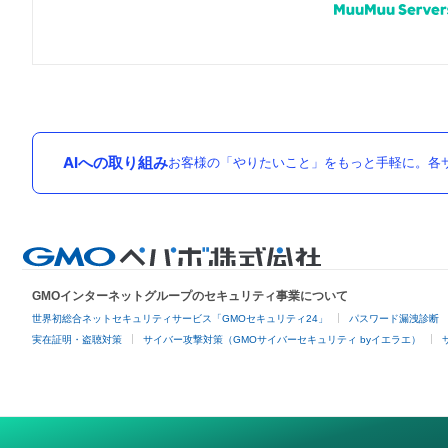
AIへの取り組み
お客様の「やりたいこと」をもっと手軽に。各サ
GMOインターネットグループのセキュリティ事業について
世界初総合ネットセキュリティサービス「GMOセキュリティ24」
パスワード漏洩診断
実在証明・盗聴対策
サイバー攻撃対策（GMOサイバーセキュリティ byイエラエ）