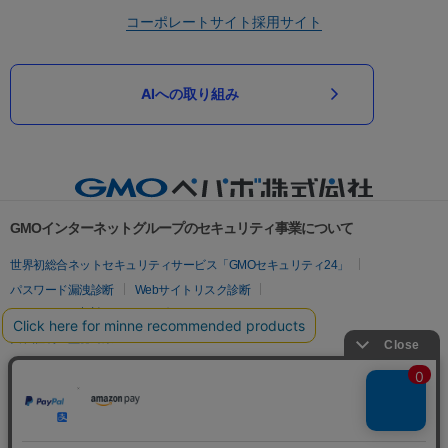
コーポレートサイト
採用サイト
AIへの取り組み
GMOインターネットグループのセキュリティ事業について
世界初総合ネットセキュリティサービス「GMOセキュリティ24」
パスワード漏洩診断
Webサイトリスク診断
セキュリティ相談AIチャットボット
実在証明・盗聴対策
サイバー攻撃対策（GMOサイバーセキュリティ byイエラエ）
サイバー攻撃対策（GMO Flatt Security）
なりすまし対策
セキュリティ事業の軌跡