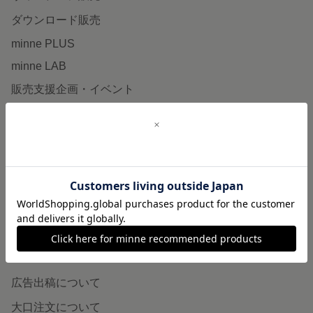
ダウンロード販売
minne PLUS
minne LAB
販売支援企画・イベント
読みもの
minneとものづくりと
minne学習帖
ニュース
minneの本
企業の方へ
広告出稿について
大口注文について