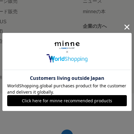
ージ販売
ニュース
ード販売
minneの本
LUS
企業の方へ
AB
広告出稿について
企画・イベント
大口注文について
用
プライバシーポリシー
会社概要
採用情報
メディアキット
©GMO Pepabo, Inc. All rights reserved.