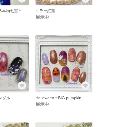
豪華＊本物螺鈿&本物七宝＊青い宝石
ミラー紅葉
展示中
ハングル
Halloween＊BIG pumpkin
展示中