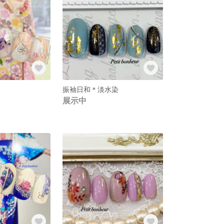
振袖日和＊淡水染
展示中