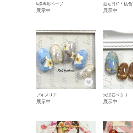
k様専用ページ
振袖日和＊桃色
展示中
展示中
プルメリア
大理石ペタリ
展示中
展示中