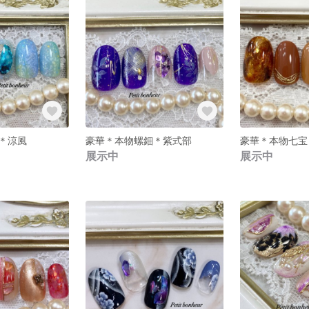
＊涼風
豪華＊本物螺鈿＊紫式部
豪華＊本物七宝
展示中
展示中