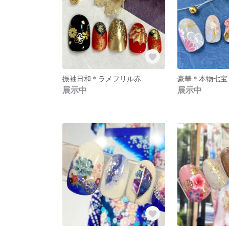
振袖日和＊ラメフリル赤
豪華＊本物七宝
展示中
展示中