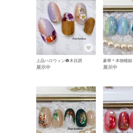
上品ハロウィン🎃木目調
豪華＊本物螺鈿
展示中
展示中