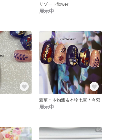
リゾートflower
展示中
豪華＊本物漆＆本物七宝＊今紫
展示中