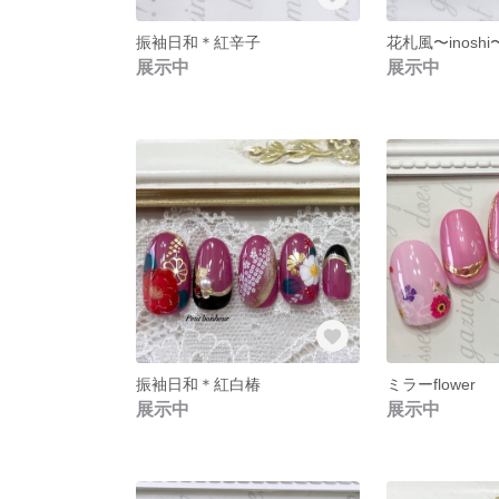
振袖日和＊紅辛子
花札風〜inoshi
展示中
展示中
振袖日和＊紅白椿
ミラーflower
展示中
展示中