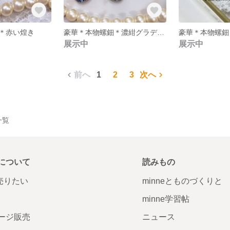
＊赤い煌き
豪華＊本物螺鈿＊濃紺グラデラインflower
豪華＊本物螺鈿＊bl
展示中
展示中
前へ
1
2
3
次へ
一覧
について
読みもの
で売りたい
minneとものづくりと
minne学習帖
ージ販売
ニュース