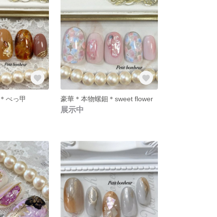
＊べっ甲
豪華＊本物螺鈿＊sweet flower
展示中