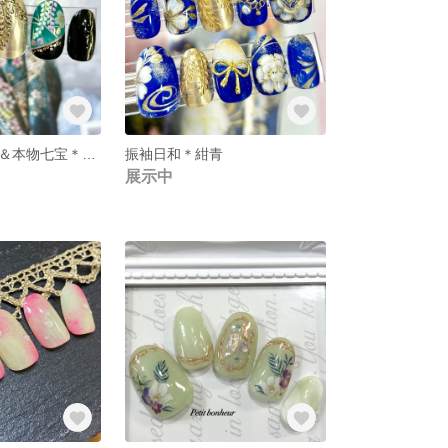
豪華＊本物螺鈿＆本物七宝＊藤の花
振袖日和＊紺青
展示中