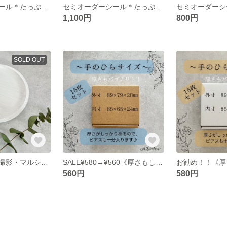
セミオーダーシール＊たっぷり70枚＋7枚！！《shop名入りシール》
セミオーダーシール＊たっぷり70枚＋7枚！！《shop名入りシール》
1,100円
800円
SOLD OUT
シンプル什器＊撮影・マルシェ・委託先でも大活躍！！(円13cm)
SALE¥580→¥560《厚さもしっかり！手のひらサイズ》梱包用段ボール
560円
580円