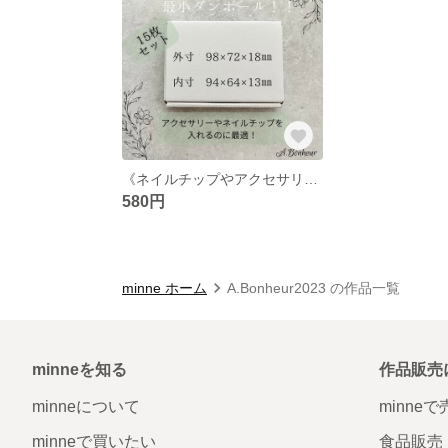
《ネイルチップやアクセサリー梱包に♪》最小！！梱包用白段ボール
580円
minne ホーム
A.Bonheur2023 の作品一覧
minneを知る
作品販売
minneについて
minne
minneで買いたい
食品販売