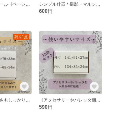
セミオーダーシール《ベーシック》＊たっぷり70枚＋7枚！！《shop名入りシール》
シンプル什器＊撮影・マルシェ・委託先でも大活躍！！(長方形16cm×12cm)
600円
残り1点
お勧め！！《厚さもしっかり！手のひらサイズ》白い梱包用段ボール
《アクセサリーやバレッタ梱包に♪》梱包用白段ボール
590円