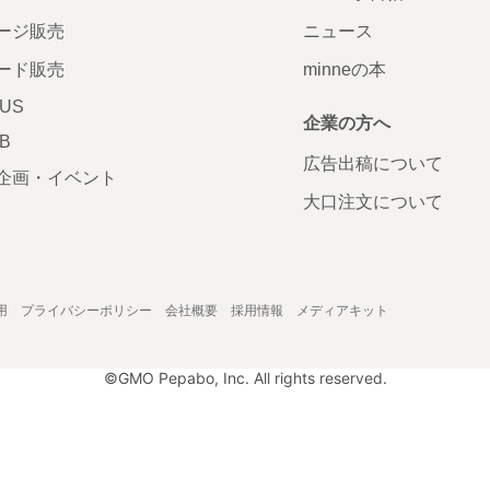
ージ販売
ニュース
ード販売
minneの本
LUS
企業の方へ
AB
広告出稿について
企画・イベント
大口注文について
用
プライバシーポリシー
会社概要
採用情報
メディアキット
©GMO Pepabo, Inc. All rights reserved.