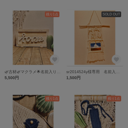
残り1点
SOLD OUT
🌿古材🌿マクラメ🌟名前入りウッドプレート＊プレゼント
sr2014524y様専用 名前入りタペストリー
5,500円
1,500円
残り1点
残り1点