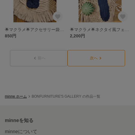
🌟マクラメ🌟アクセサリー袋＊保存袋＊ミニポーチ＊ジュエリー袋
🌟マクラメ🌟ネクタイ風フェザー＊敬老の日＊プレゼント＊贈り物
850円
2,200円
前へ
次へ
minne ホーム
BONFURNITURE'S GALLERY の作品一覧
minneを知る
minneについて