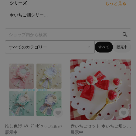
シリーズ
もっと見る
5
点
🍓いちご畑シリーズ🎀
すべて
販売中
推し色ｸﾘｰﾑｿｰﾀﾞﾛｾﾞｯﾄ𓂃◌𓈒𓐍𓈒𓂂𓏸
赤いちごセット 🍓いちご畑シリーズ🎀
展示中
展示中