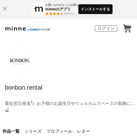
お買いものがもっとお得に
minneのアプリ
インストールする
3
万件以上
ログイン
bonbon.rental
最短翌日発送🏷️ お子様のお誕生日やウェルカムスペースの装飾に𓂃
🍒
作品一覧
シリーズ
プロフィール
レター