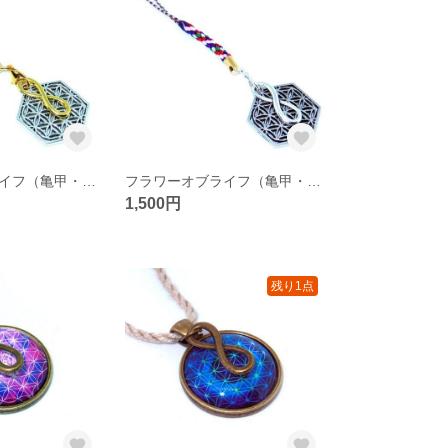
フラワーオブライフ（亀甲・六角形/銀色）・メビウスの輪（金色） ストラップ（生命の花/神聖幾何学）
フラワーオブライフ（亀甲・六角形）・メビウスの輪 ストラップ（生命の花/神聖幾何学/銀色）
1,500円
残り1点