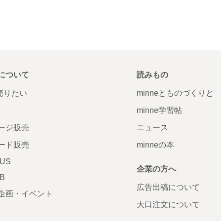
について
読みもの
で売りたい
minneとものづくりと
minne学習帖
ージ販売
ニュース
ード販売
minneの本
LUS
企業の方へ
AB
広告出稿について
企画・イベント
大口注文について