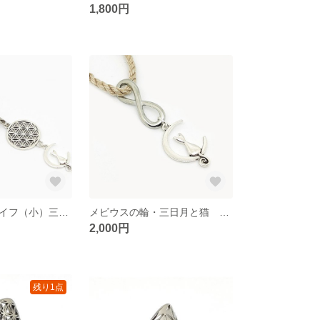
1,800円
フラワーオブライフ（小）三日月と猫 ストラップ（生命の花/神聖幾何学）
メビウスの輪・三日月と猫 ヘンプ ネックレス（シルバー色）
2,000円
残り1点