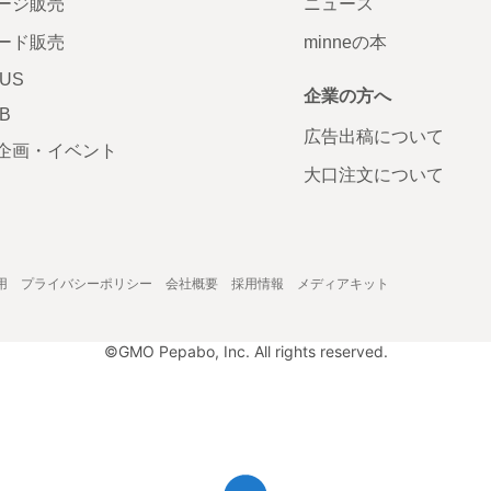
ージ販売
ニュース
ード販売
minneの本
LUS
企業の方へ
AB
広告出稿について
企画・イベント
大口注文について
用
プライバシーポリシー
会社概要
採用情報
メディアキット
©GMO Pepabo, Inc. All rights reserved.