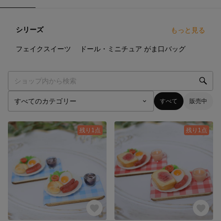
シリーズ
もっと見る
24
点
18
点
17
点
フェイクスイーツ
ドール・ミニチュア
がま口バッグ
すべて
販売中
残り1点
残り1点