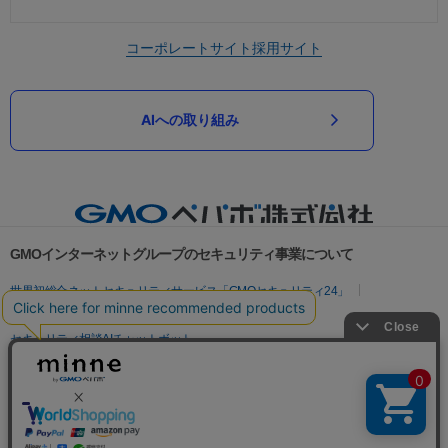
コーポレートサイト
採用サイト
AIへの取り組み
GMOインターネットグループのセキュリティ事業について
世界初総合ネットセキュリティサービス「GMOセキュリティ24」
パスワード漏洩診断
Webサイトリスク診断
セキュリティ相談AIチャットボット
実在証明・盗聴対策
サイバー攻撃対策（GMOサイバーセキュリティ byイエラエ）
サイバー攻撃対策（GMO Flatt Security）
なりすまし対策
セキュリティ事業の軌跡