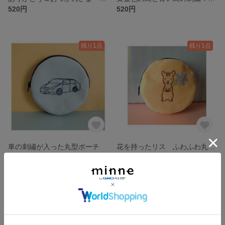
520円
520円
残り1点
残り1点
車の刺繡が入った丸型ポーチ
花を持ったリス ふわふわ丸型ポーチ
700円
900円
残り1点
残り1点