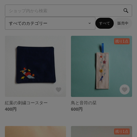
すべて
販売中
残り1点
紅葉の刺繍コースター
鳥と音符の栞
400円
600円
残り1点