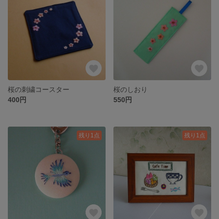
桜の刺繍コースター
桜のしおり
400円
550円
残り1点
残り1点