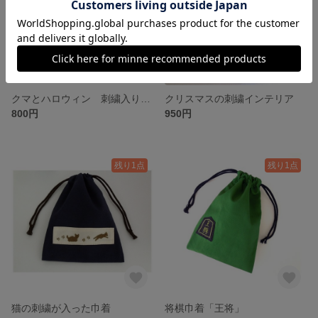
クマとハロウィン 刺繍入り丸型ミニポーチ
クリスマスの刺繍インテリア
800円
950円
残り1点
残り1点
猫の刺繍が入った巾着
将棋巾着「王将」