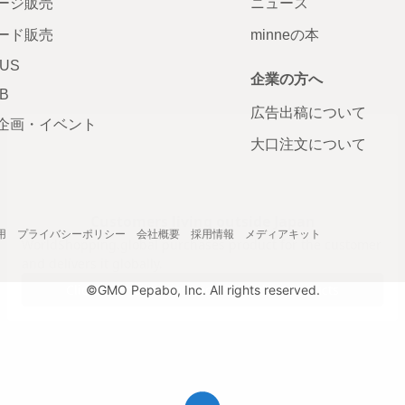
ージ販売
ニュース
ード販売
minneの本
LUS
企業の方へ
AB
広告出稿について
企画・イベント
大口注文について
用
プライバシーポリシー
会社概要
採用情報
メディアキット
©GMO Pepabo, Inc. All rights reserved.