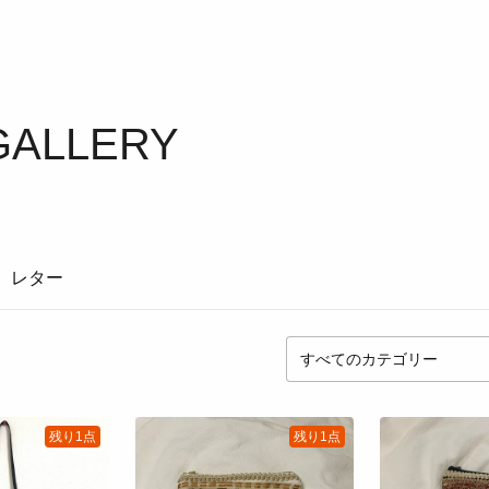
GALLERY
レター
残り1点
残り1点