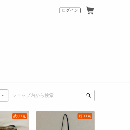
ログイン
残り1点
残り1点