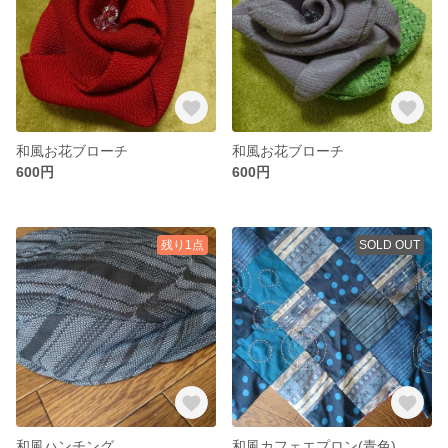
和風お花ブローチ
和風お花ブローチ
600円
600円
残り1点
SOLD OUT
和風ハンチング
和風カフェエプロン(青色)