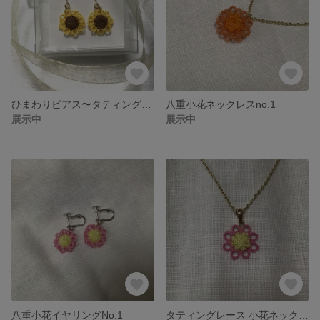
ひまわりピアス〜タティングレース〜
八重小花ネックレスno.1
展示中
展示中
八重小花イヤリングNo.1
タティングレース 小花ネックレス（ピンク＋檸檬色）