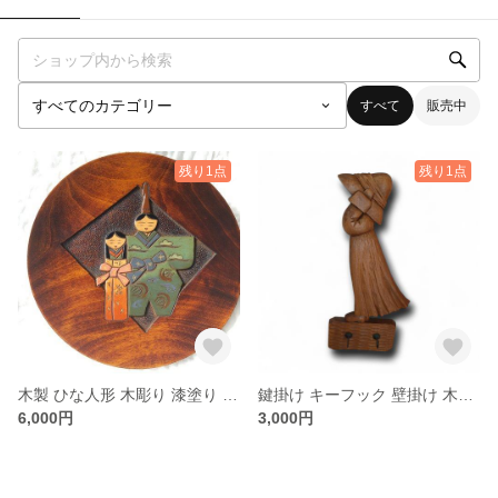
すべて
販売中
残り1点
残り1点
木製 ひな人形 木彫り 漆塗り 飾り皿
鍵掛け キーフック 壁掛け 木彫り
6,000円
3,000円