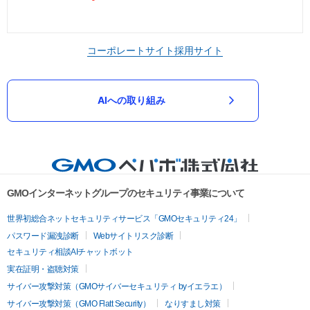
コーポレートサイト
採用サイト
AIへの取り組み
GMOインターネットグループのセキュリティ事業について
世界初総合ネットセキュリティサービス「GMOセキュリティ24」
パスワード漏洩診断
Webサイトリスク診断
セキュリティ相談AIチャットボット
実在証明・盗聴対策
サイバー攻撃対策（GMOサイバーセキュリティ byイエラエ）
サイバー攻撃対策（GMO Flatt Security）
なりすまし対策