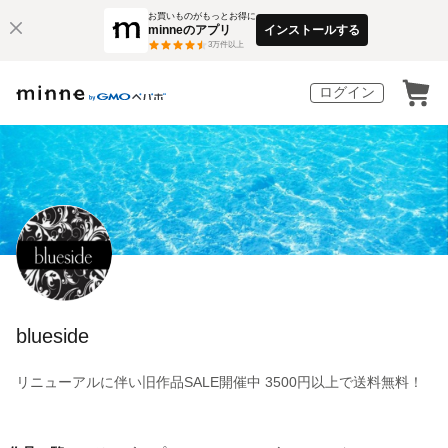
お買いものがもっとお得に
minneのアプリ
インストールする
3
万件以上
ログイン
blueside
リニューアルに伴い旧作品SALE開催中 3500円以上で送料無料！