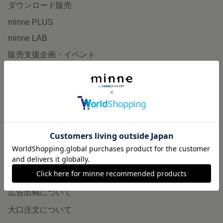
ダウンロード販売
minne PLUS
minne LAB
販売支援企画・イベント
読みもの
minneとものづくりと
minne学習帖
ニュース
minneの本
企業の方へ
広告出稿について
大口注文について