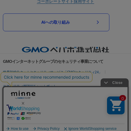
コーポレートサイト
採用サイト
AIへの取り組み
GMOインターネットグループのセキュリティ事業について
世界初総合ネットセキュリティサービス「GMOセキュリティ24」
パスワード漏洩診断
Webサイトリスク診断
セキュリティ相談AIチャットボット
実在証明・盗聴対策
サイバー攻撃対策（GMOサイバーセキュリティ byイエラエ）
サイバー攻撃対策（GMO Flatt Security）
なりすまし対策
セキュリティ事業の軌跡