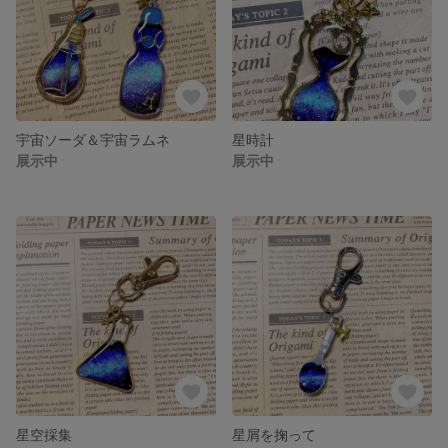
宇宙ソーダ＆宇宙ラムネ
星時計
展示中
展示中
星空採集
星屑を掬って