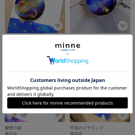
煌めき
遠吠え
展示中
展示中
秘密の鍵
宇宙のイヤリング
展示中
展示中