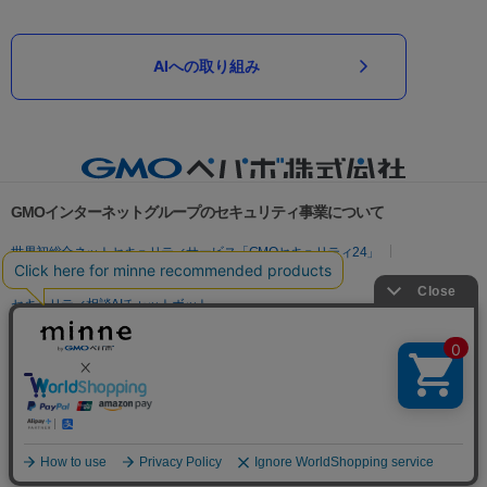
AIへの取り組み
GMOインターネットグループのセキュリティ事業について
世界初総合ネットセキュリティサービス「GMOセキュリティ24」
パスワード漏洩診断
Webサイトリスク診断
セキュリティ相談AIチャットボット
実在証明・盗聴対策
サイバー攻撃対策（GMOサイバーセキュリティ byイエラエ）
サイバー攻撃対策（GMO Flatt Security）
なりすまし対策
セキュリティ事業の軌跡