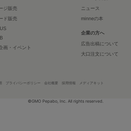
ージ販売
ニュース
ード販売
minneの本
LUS
企業の方へ
AB
広告出稿について
企画・イベント
大口注文について
用
プライバシーポリシー
会社概要
採用情報
メディアキット
©GMO Pepabo, Inc. All rights reserved.