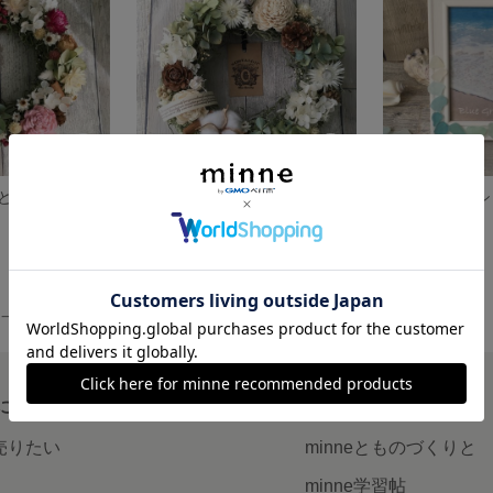
ペッパーベリーとローズ☆ボタニカルリース
森☆ボタニカルリース
シーグラデーシ
展示中
展示中
作品一覧
について
読みもの
で売りたい
minneとものづくりと
minne学習帖