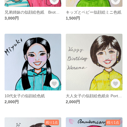
兄弟姉妹の似顔絵色紙 Brother and sister portrait
キッズとベビー似顔絵ミニ色紙
3,000円
1,500円
10代女子の似顔絵色紙
大人女子の似顔絵色紙🌼 Portrait of lady🌼
2,000円
2,000円
残り1点
残り1点