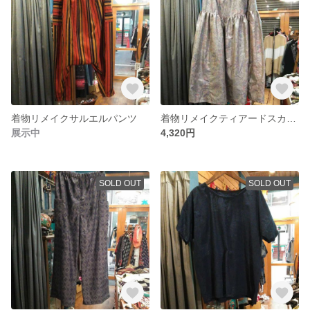
着物リメイクサルエルパンツ
着物リメイクティアードスカート
展示中
4,320円
SOLD OUT
SOLD OUT