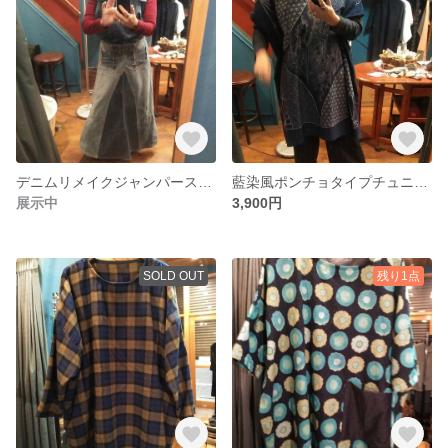
デニムリメイクジャンパースカート
藍染風ポンチョタイプチュニック
展示中
3,900円
SOLD OUT
残り1点