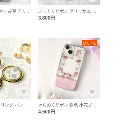
【全機種対応】かすみ草 アリッサム ミニリボン iPhone17/16/15/14対応 iPhone Android ケース スマホケース 押し花スマホケース 押し花 お花畑 本物のお花 フラワー
ぷっくりリボン アリッサム 花束 iPhone17対応 iPhoneケース スマホケース 押し花スマホケース リース 小花 ブーケ 本物のお花 秋
3,800円
残り1点
忘れな草 スマホリング バンカーリング ブルー リース スタンド スマホアクセサリー スマホケース iPhoneケース リングのみ
きらめくリボン 桜色 小花ブーケ 押し花スマホケース 春ピンク 透明感 iPhone17e/17/16/15/Android対応
4,500円