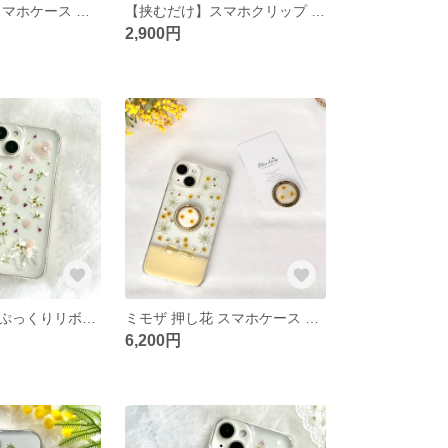
紫陽花 押し花スマホケース くすみカラー 小花フレーム ぷっくりリボン クリアケース iPhone17/17e/16 Android対応
【挟むだけ】スマホクリップ 紫陽花 押し花 スマホショルダー 透明感 花柄 iPhone/Android対応
2,900円
【全機種対応】ぷっくりリボン 紫陽花 iPhone17対応 iPhoneケース スマホケース 押し花スマホケース アナベル アリッサム ユーフォルビア 花束 シンプル小花 花束 本物のお花
ミモザ 押し花 スマホケース リング付き 透明感 クリア 大人可愛い 全機種対応 iPhone Android スマホリング 推し色 イエロー 春 母の日 プレゼント
6,200円