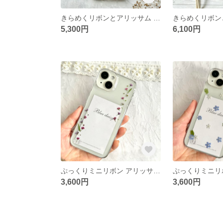
きらめくリボンとアリッサム リング付き｜iPhone17 / Android対応 押し花スマホケース（全機種対応） クリアケースピンク パープル リース プレゼント クリスマス 秋冬
5,300円
6,100円
ぷっくりミニリボン アリッサム iPhone17対応 iPhoneケース スマホケース 押し花スマホケース リース 小花 押し花 本物のお花
3,600円
3,600円