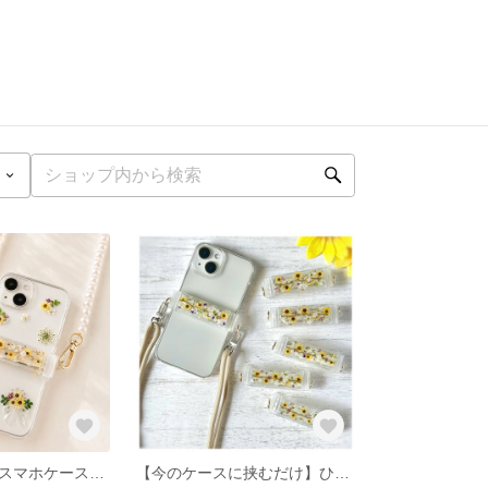
【向日葵の花束スマホケース＋ショルダークリップ】押し花レジン iPhone/Android対応可 夏アクセサリー
【今のケースに挟むだけ】ひまわり 押し花 透明スマホクリップ ショルダーストラップ対応 iPhone Android 大人可愛い ショルダークリップ