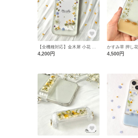
【全機種対応】金木犀 小花 ぷっくりリボン 押し花スマホケース スマホケース iPhone/Android iPhone17/16/15/14対応 花束 オレンジ 春 母の日 プレゼント
4,200円
4,500円