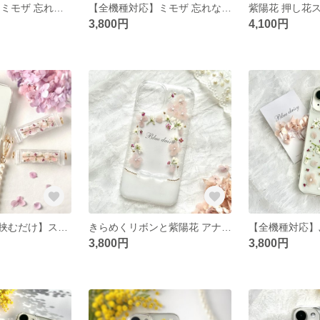
きらめくリボン ミモザ 忘れな草 花束 小花 押し花スマホケース クリア iPhone17e/17/16/15/14対応 Android ブルー イエロー 夏
【全機種対応】ミモザ 忘れな草 花束 小花 押し花スマホケース ぷっくり リボン クリア iPhone17e/17/16/15/14対応 Android ブルー イエロー
3,800円
4,100円
【今のケースに挟むだけ】スマホクリップ 紫陽花 押し花 スマホショルダー 透明感 花柄 iPhone/Android対応
きらめくリボンと紫陽花 アナベル iPhone17対応 iPhoneケース スマホケース 押し花スマホケース フレーム リース 小花 本物のお花
3,800円
3,800円