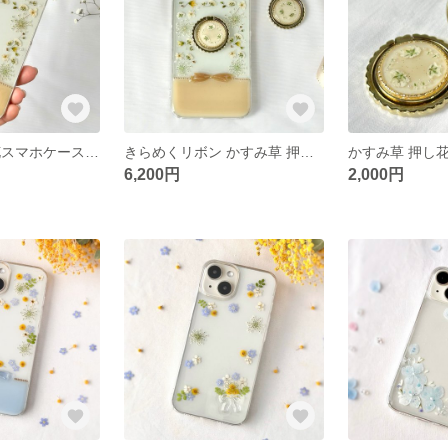
かすみ草 押し花スマホケース きらめくリボン iPhone17/16/15/14 Android対応 ベージュ ラテカラー
きらめくリボン かすみ草 押し花 スマホケース リング付き iPhone17/Android対応 透明 クリアケース ミルクティーベージュ×チョコレートリボン冬の大人可愛いデザイン フラワー
6,200円
2,000円