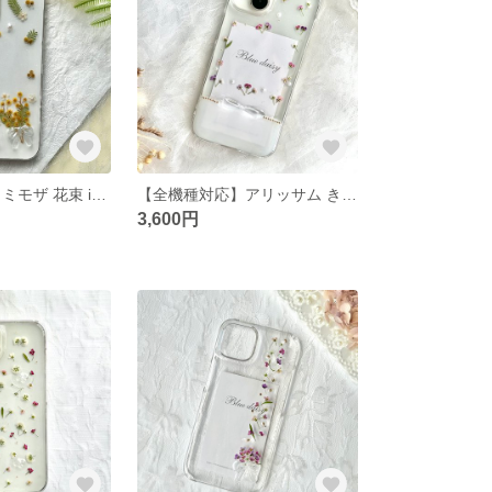
ぷっくりリボン ミモザ 花束 iPhone17対応 iPhoneケース スマホケース 押し花スマホケース 押し花 小花 リース イエロー ブーケ 本物のお花
【全機種対応】アリッサム きらめくリボン iPhone17/16/15/14対応 iPhone Android ケース 押し花スマホケース リース クリアケース フラワー 推し色 母の日 ギフト 春
3,600円