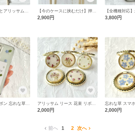
きらめくリボンとアリッサムの押し花スマホケース＆ショルダークリップセット ストラップ 透明感レジン 小花 iPhone対応 大人かわいい 押し花 ショルダークリップ
【今のケースに挟むだけ】押し花スマホクリップ スマホショルダー iPhone/Android対応 アリッサム
2,900円
3,800円
ぷっくりミニリボン 忘れな草 iPhone17対応 iPhoneケース スマホケース 押し花スマホケース 押し花 小花 ブルー パール 本物のお花
アリッサム リース 花束 リボン スマホリング バンカーリング ピンク パープル ホワイト スマホアクセサリー
2,000円
2,000円
前へ
1
2
次へ