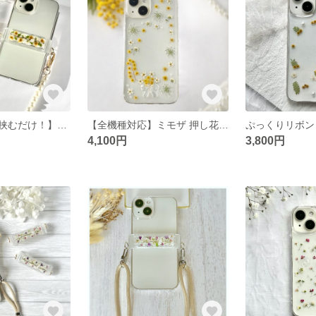
【今のケースに挟むだけ！】ミモザ 押し花 透明 スマホクリップ ショルダー対応 iPhone Android スマホショルダー プレゼント フラワー ショルダークリップ
【全機種対応】ミモザ 押し花スマホケース かすみ草 ぷっくりリボン iPhone17e/17/16/15/14対応 リース 花束 Android
4,100円
3,800円