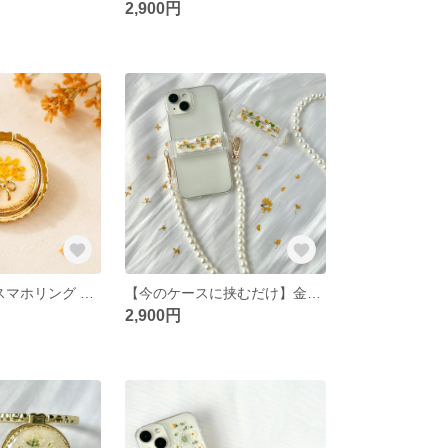
2,900円
金木犀 押し花 スマホリング 落下防止 スマホスタンド iPhone Android対応 ギフト バンカーリング プチギフト
【今のケースに挟むだけ】金木犀 押し花 透明スマホクリップ ショルダーストラップ対応 iPhone Android 大人可愛い ショルダークリップ プレゼント
2,900円