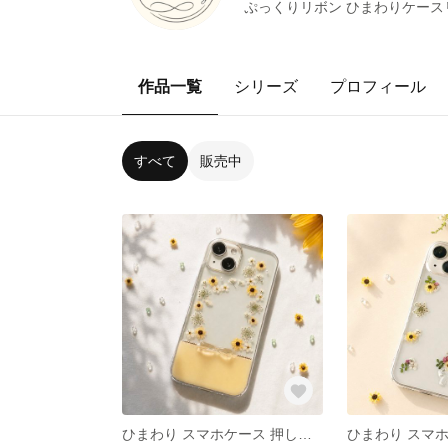
ぷっくりリボン ひまわりケース
作品一覧
シリーズ
プロフィール
すべて
販売中
ひまわり スマホケース 押し花 きらめくリボン クリアケース iPhone17e/17/16 Android対応 夏 花束デザイン