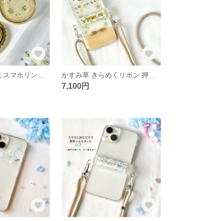
かすみ草 押し花 スマホリング 落下防止 スマホスタンド iPhone Android対応 ギフト バンカーリング プチギフト
かすみ草 きらめくリボン 押し花スマホケース スマホショルダークリップセット iPhone17対応 iPhone Android クリアケース 花束 小花 プレゼント ショルダーストラップ
7,100円