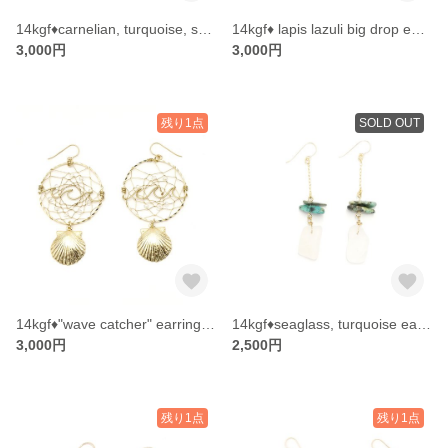
14kgf♦︎carnelian, turquoise, shell charm earrings
14kgf♦︎ lapis lazuli big drop earrings
3,000円
3,000円
残り1点
SOLD OUT
14kgf♦"wave catcher" earrings w/ shell charms
14kgf♦︎seaglass, turquoise earrings
3,000円
2,500円
残り1点
残り1点