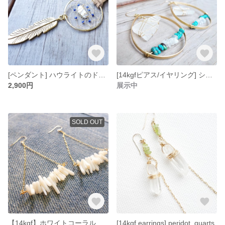
[ペンダント] ハウライトのドリームキャッチャーペンダント
[14kgfピアス/イヤリング] シーグラス、ターコイズ、ムーンストーンの大きめドロップフープピアス
2,900円
展示中
SOLD OUT
【14kgf】ホワイトコーラルのスイングピアス
[14kgf earrings] peridot, quarts