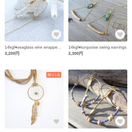
14kgf♦︎seaglass wire wrapped earrings
14kgf♦︎turquoise swing earrings
3,200円
2,300円
残り1点