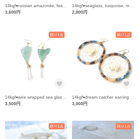
14kgf♦russian amazonite, feather earrings
14kgf♦︎seaglass, turquoise, mother of pearl earrings
3,600円
2,800円
残り1点
残り1点
14kgf♦︎wire wrapped sea glass w/quarts
14kgf♦dream catcher earrings w/coral
3,500円
3,000円
残り1点
残り1点