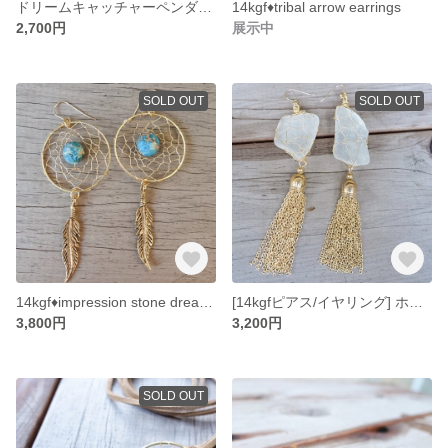
ドリームキャッチャーペンダント
14kgf♦︎tribal arrow earrings
2,700円
展示中
SOLD OUT
SOLD OUT
14kgf♦︎impression stone dream catcher earrings (14kgf ピアス/イヤリング)
[14kgfピアス/イヤリング] ホワイトシーグラスのワイヤーラッピングピアス
3,800円
3,200円
SOLD OUT