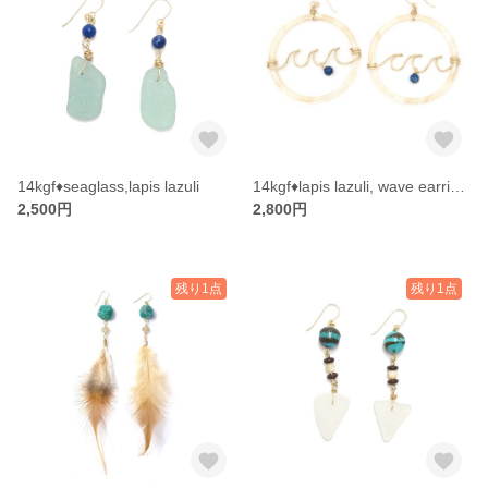
14kgf♦︎seaglass,lapis lazuli
14kgf♦lapis lazuli, wave earrings
2,500円
2,800円
残り1点
残り1点