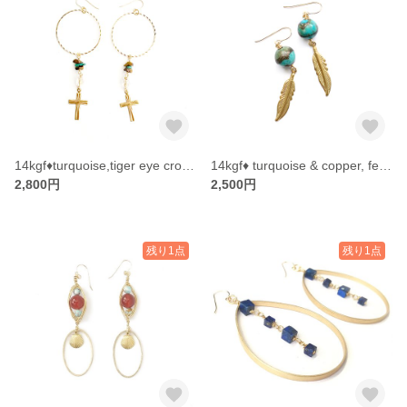
14kgf♦︎turquoise,tiger eye cross charm hoop
14kgf♦︎ turquoise & copper, feather charm earrings
2,800円
2,500円
残り1点
残り1点