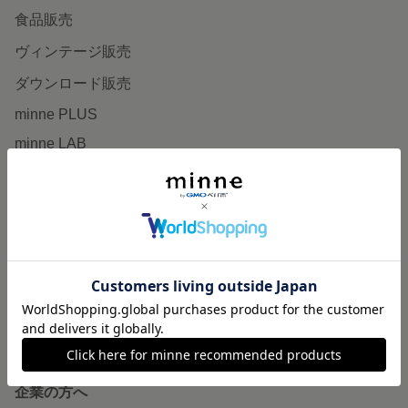
食品販売
ヴィンテージ販売
ダウンロード販売
minne PLUS
minne LAB
販売支援企画・イベント
読みもの
minneとものづくりと
minne学習帖
ニュース
minneの本
企業の方へ