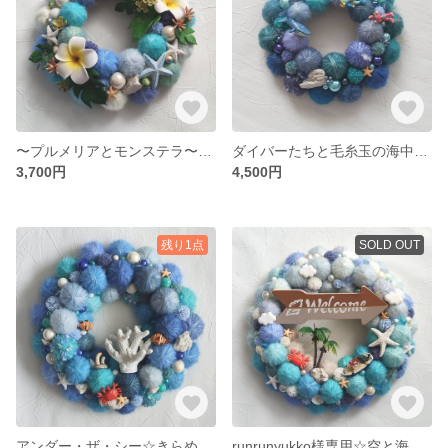
〜プルメリアとモンステラ〜毛糸玉のハワイアンビーチリース（Sサイズ）
ダイバーたちと毛糸玉の海中散歩リース
3,700円
4,500円
残り1点
SOLD OUT
アンダー・ザ・シー☆きらめく海の中の毛糸玉リース
runrunyukko様専用☆空と海の出会う場所♡夏色ビーチと毛糸玉のウェルカムリース（Lサイズ）