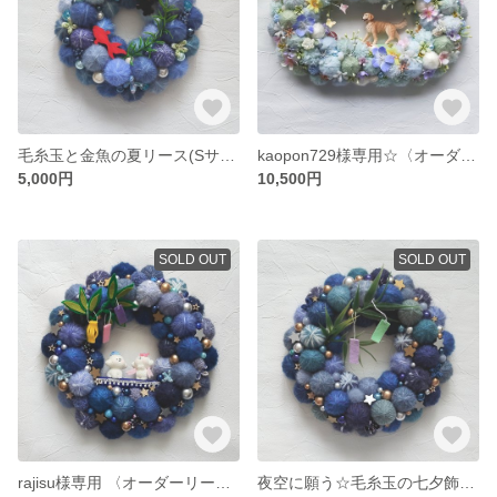
毛糸玉と金魚の夏リース(Sサイズ）
kaopon729様専用☆〈オーダーリース〉花畑で遊ぶ愛犬と毛糸玉のリース
5,000円
10,500円
SOLD OUT
SOLD OUT
rajisu様専用 〈オーダーリース〉夜空に願う☆毛糸玉の七夕飾り〜犬の織姫様と彦星様〜
夜空に願う☆毛糸玉の七夕飾り（Mサイズ）毛糸玉リース ニットリース