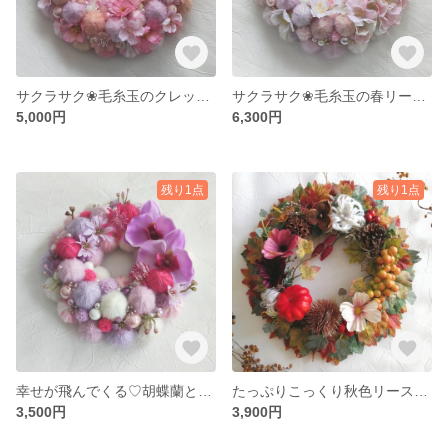
サクラサク❀毛糸玉のクレッセントリース
サクラサク❀毛糸玉の春リース (Mサイズ)
5,000円
6,300円
残り1点
残り1点
幸せが飛んでくる♡胡蝶蘭と毛糸玉のピンクパープルリース
たっぷりこっくり秋色リース 秋 秋のリース 秋色 秋のインテリア
3,500円
3,900円