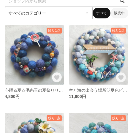
すべて
販売中
残り1点
残り1点
心躍る夏☆毛糸玉の夏祭りリース
空と海の出会う場所♡夏色ビーチと毛糸玉のリース（LLサイズ）
4,800円
11,800円
残り1点
残り1点