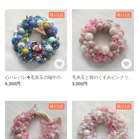
残り1点
残り1点
心ハレバレ✤毛糸玉の端午の節句飾り（Mサイズ）
毛糸玉と桜のくすみピンクリース (SSサイズ)
6,300円
3,000円
残り1点
残り1点