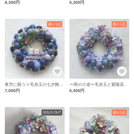
8,300円
6,300円
残り1点
残り1点
夜空に願う☆毛糸玉の七夕飾り〜織姫さんと彦星さん〜（Mサイズ）毛糸玉リース ニットリース
〜雨の小道〜毛糸玉と紫陽花のリース（Lサイズ）
7,000円
6,400円
SOLD OUT
残り1点