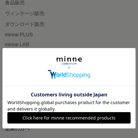
食品販売
ヴィンテージ販売
ダウンロード販売
minne PLUS
minne LAB
販売支援企画・イベント
読みもの
minneとものづくりと
minne学習帖
ニュース
minneの本
企業の方へ