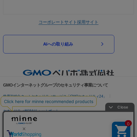
コーポレートサイト
採用サイト
AIへの取り組み
GMOインターネットグループのセキュリティ事業について
世界初総合ネットセキュリティサービス「GMOセキュリティ24」
パスワード漏洩診断
Webサイトリスク診断
セキュリティ相談AIチャットボット
実在証明・盗聴対策
サイバー攻撃対策（GMOサイバーセキュリティ byイエラエ）
サイバー攻撃対策（GMO Flatt Security）
なりすまし対策