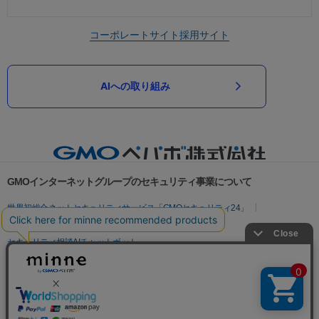
コーポレートサイト
採用サイト
AIへの取り組み
GMOインターネットグループのセキュリティ事業について
世界初総合ネットセキュリティサービス「GMOセキュリティ24」
パスワード漏洩診断
Webサイトリスク診断
セキュリティ相談AIチャットボット
実在証明・盗聴対策
サイバー攻撃対策（GMOサイバーセキュリティ byイエラエ）
サイバー攻撃対策（GMO Flatt Security）
なりすまし対策
セキュリティ事業の軌跡