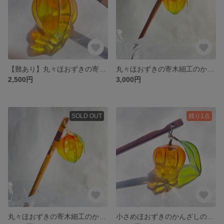
【難あり】丸々ほおずきの寄木細工のかんざし（格子、斜め、四角、四角グラデーション)、5
丸々ほおずきの寄木細工のかんざし（斜め）
2,500円
3,000円
SOLD OUT
残り1点
丸々ほおずきの寄木細工のかんざし（格子）
小さめほおずきのかんざしのえが短めのもの