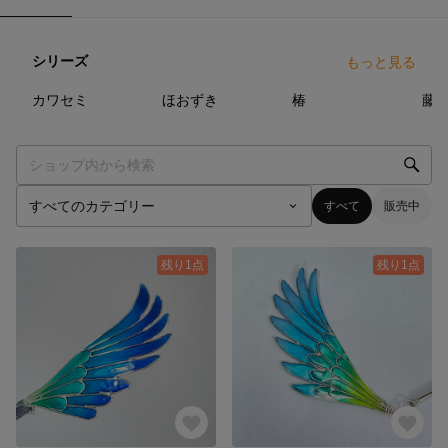
シリーズ
もっと見る
5
点
21
点
7
点
カワセミ
ほおずき
椿
藤
すべて
販売中
残り1点
残り1点