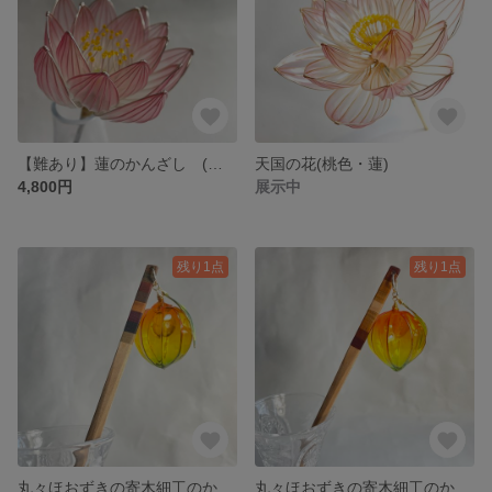
【難あり】蓮のかんざし (ピンク・カルセドニー)
天国の花(桃色・蓮)
4,800円
展示中
残り1点
残り1点
丸々ほおずきの寄木細工のかんざし（格子、斜め、四角、四角グラデーション)、１
丸々ほおずきの寄木細工のかんざし（格子、斜め、四角、四角グラデーション)、２