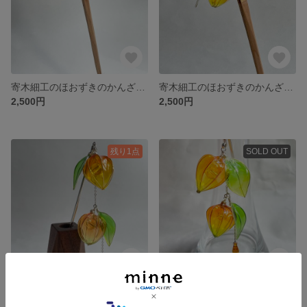
寄木細工のほおずきのかんざし（四角）
寄木細工のほおずきのかんざし(格子）
2,500円
2,500円
残り1点
SOLD OUT
2個のほおずきのかんざし
鈴なりほおずきのポニーフック
2,400円
2,400円