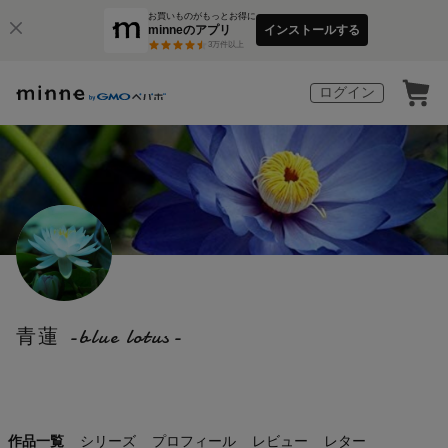
お買いものがもっとお得に
minneのアプリ
インストールする
3
万件以上
ログイン
青蓮 -blue lotus-
作品一覧
シリーズ
プロフィール
レビュー
レター