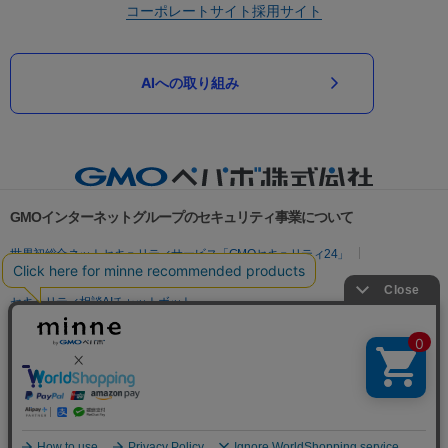
コーポレートサイト
採用サイト
AIへの取り組み
GMOインターネットグループのセキュリティ事業について
世界初総合ネットセキュリティサービス「GMOセキュリティ24」
パスワード漏洩診断
Webサイトリスク診断
セキュリティ相談AIチャットボット
実在証明・盗聴対策
サイバー攻撃対策（GMOサイバーセキュリティ byイエラエ）
サイバー攻撃対策（GMO Flatt Security）
なりすまし対策
セキュリティ事業の軌跡