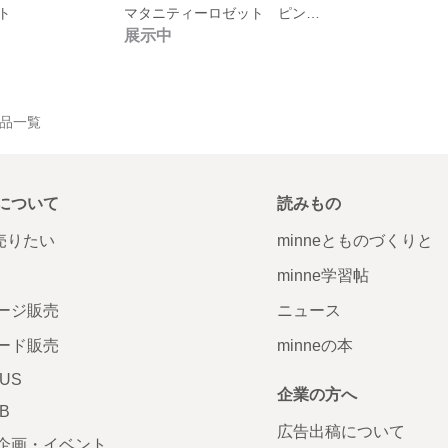
ト
マタニティーロゼット ピンクベージュ
展示中
の作品一覧
について
読みもの
で売りたい
minneとものづくりと
minne学習帖
ージ販売
ニュース
ード販売
minneの本
LUS
企業の方へ
AB
広告出稿について
企画・イベント