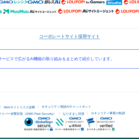
コーポレートサイト
採用サイト
ービスで広がるAI機能の取り組みをまとめて紹介しています。
セキュリティ相談AIチャットボット
Webサイトリスク診断
セキュリティ事業の軌跡
サイバー攻撃対策（GMO Flatt Security）
なりすまし対策