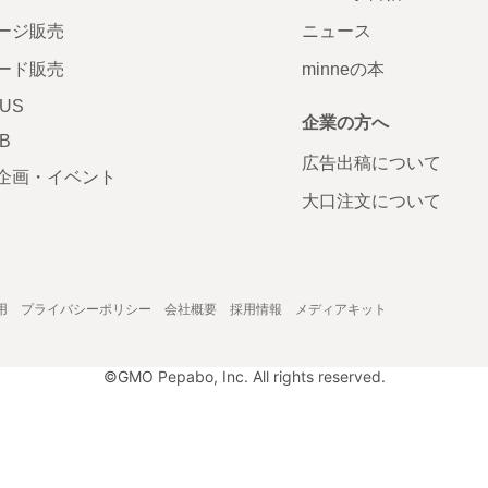
ージ販売
ニュース
ード販売
minneの本
LUS
企業の方へ
AB
広告出稿について
企画・イベント
大口注文について
用
プライバシーポリシー
会社概要
採用情報
メディアキット
©GMO Pepabo, Inc. All rights reserved.