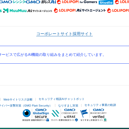
コーポレートサイト
採用サイト
ービスで広がるAI機能の取り組みをまとめて紹介しています。
セキュリティ相談AIチャットボット
Webサイトリスク診断
セキュリティ事業の軌跡
サイバー攻撃対策（GMO Flatt Security）
なりすまし対策