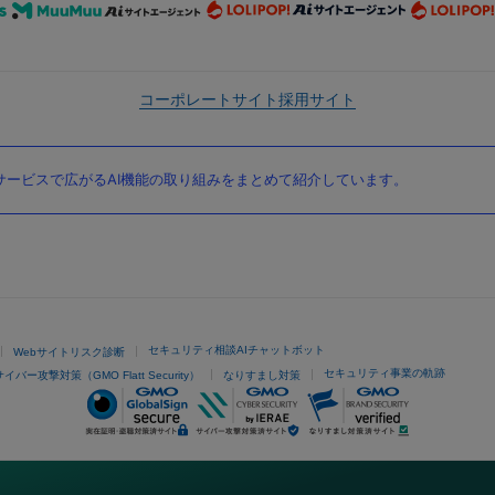
コーポレートサイト
採用サイト
ービスで広がるAI機能の取り組みをまとめて紹介しています。
セキュリティ相談AIチャットボット
Webサイトリスク診断
セキュリティ事業の軌跡
サイバー攻撃対策（GMO Flatt Security）
なりすまし対策