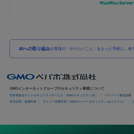
AIへの取り組み
お客様の「やりたいこと」をもっと手軽に。各サ
GMOインターネットグループのセキュリティ事業について
世界初総合ネットセキュリティサービス「GMOセキュリティ24」
パスワード漏洩診断
実在証明・盗聴対策
サイバー攻撃対策（GMOサイバーセキュリティ byイエラエ）