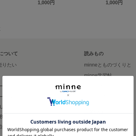
1,000円
1,000円
覧
について
読みもの
で売りたい
minneとものづくりと
minne学習帖
ージ販売
ニュース
ード販売
minneの本
LUS
企業の方へ
AB
広告出稿について
企画・イベント
大口注文について