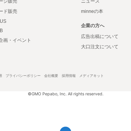
ージ販売
ニュース
ード販売
minneの本
LUS
企業の方へ
AB
広告出稿について
企画・イベント
大口注文について
用
プライバシーポリシー
会社概要
採用情報
メディアキット
©GMO Pepabo, Inc. All rights reserved.