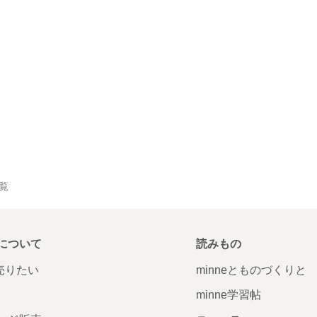
一覧
について
読みもの
で売りたい
minneとものづくりと
minne学習帖