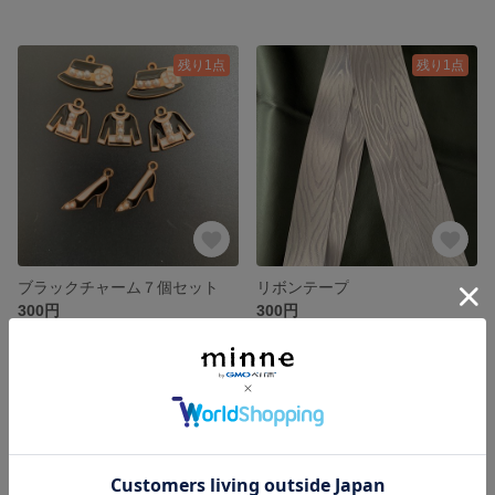
残り1点
残り1点
ブラックチャーム７個セット
リボンテープ
300円
300円
残り1点