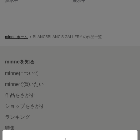
展示中
展示中
minne ホーム
BLANC5BLANC'S GALLERY の作品一覧
minneを知る
minneについて
minneで買いたい
作品をさがす
ショップをさがす
ランキング
特集