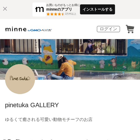
お買いものがもっとお得に
minneのアプリ
インストールする
3
万件以上
ログイン
pinetuka GALLERY
ゆるくて癒される可愛い動物モチーフのお店