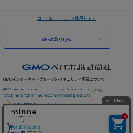
コーポレートサイト
採用サイト
AIへの取り組み
GMOインターネットグループのセキュリティ事業について
世界初総合ネットセキュリティサービス「GMOセキュリティ24」
パスワード漏洩診断
Webサイトリスク診断
セキュリティ相談AIチャットボット
実在証明・盗聴対策
サイバー攻撃対策（GMOサイバーセキュリティ byイエラエ）
サイバー攻撃対策（GMO Flatt Security）
なりすまし対策