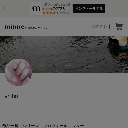
お買いものがもっとお得に
minneのアプリ
インストールする
3
万件以上
ログイン
shiho
作品一覧
シリーズ
プロフィール
レター