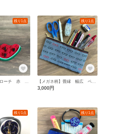
残り1点
残り1点
水引 すいかブローチ 赤 可愛い スイカ
【メガネ柄】畳縁 幅広 ペンケース マスクケース ブルー 眼鏡 めがね ユニーク
3,000円
残り1点
残り1点