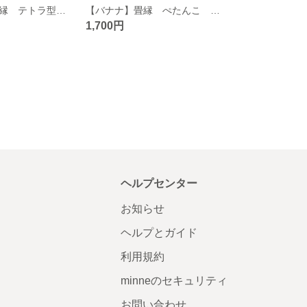
【青りんご】畳縁 テトラ型 ペンケース 黄色 レトロポップ フルーツ グリーンアップル
【バナナ】畳縁 ぺたんこ ミニポーチ 小銭入れ カードケース ピンク 金色 フルーツ フクシア
1,700円
ヘルプセンター
お知らせ
ヘルプとガイド
利用規約
minneのセキュリティ
お問い合わせ