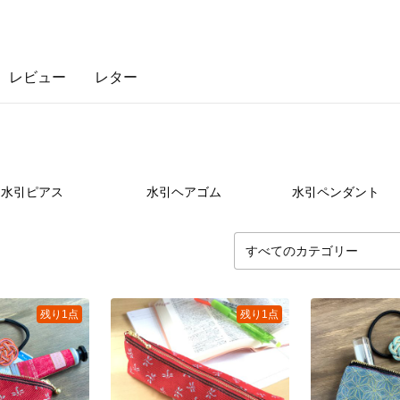
レビュー
レター
95
点
62
点
19
水引ピアス
水引ヘアゴム
水引ペンダント
残り1点
残り1点