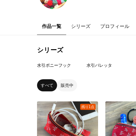
作品一覧
シリーズ
プロフィール
シリーズ
19
点
46
点
水引ポニーフック
水引バレッタ
すべて
販売中
残り1点