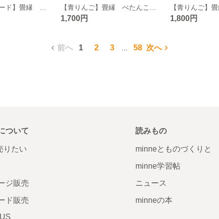
【ピンクレモネード】畳縁 テトラ型 ペンケース シトラス 柑橘 フルーツ レモン
【青りんご】畳縁 ぺたんこ ミニポーチ 小銭入れ カードケース 黄色 レトロポップ グリーンアップル
1,700円
1,800円
前へ
1
2
3
58
次へ
...
について
読みもの
で売りたい
minneとものづくりと
minne学習帖
ージ販売
ニュース
ード販売
minneの本
LUS