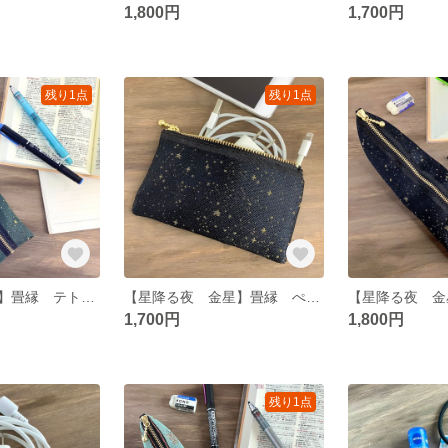
1,800円
1,700円
残り1点
残り1点
【海松藍の星空】畳縁 テトラ型 ペンケース 星 スター 宇宙 空 深緑 金
【星降る夜 金星】畳縁 ぺたんこ ミニポーチ 小銭入れ カードケース 星 スター 宇宙 空 黒 金
1,700円
1,800円
残り1点