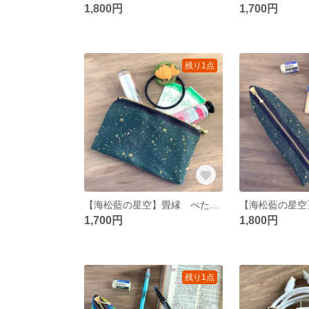
1,800円
1,700円
残り1点
【海松藍の星空】畳縁 ぺたんこ ミニポーチ 小銭入れ カードケース 星 スター 宇宙 空 深緑 金
1,700円
1,800円
残り1点