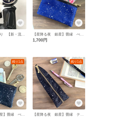
ロボホン 耳飾り 【新・流れ星】 水引製 紺
【星降る夜 銀星】畳縁 ぺたんこ ミニポーチ 小銭入れ カードケース 星 スター 宇宙 空 紺 銀
1,700円
残り1点
残り1点
【星降る夜 銀星】畳縁 ぺたんこ ミニポーチ 小銭入れ カードケース 星 スター 宇宙 空 黒 銀
【星降る夜 銀星】畳縁 テトラ型 ペンケース 星 スター 宇宙 空 黒 銀