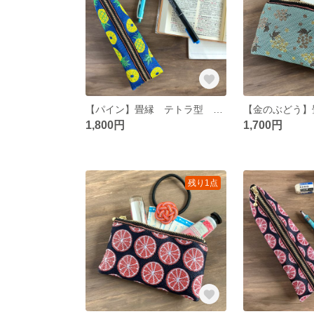
【パイン】畳縁 テトラ型 ペンケース 青 夏 トロピカル
1,800円
1,700円
残り1点