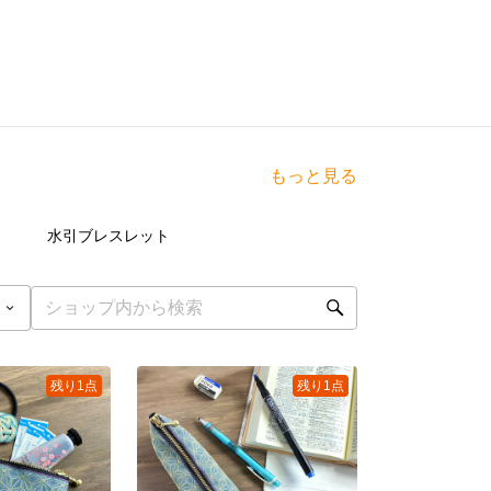
もっと見る
点
7
点
水引ブレスレット
残り1点
残り1点