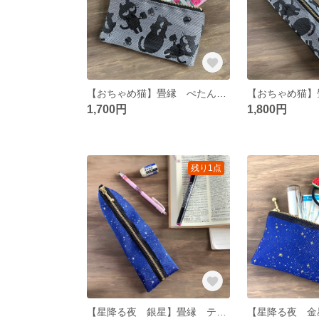
【おちゃめ猫】畳縁 ぺたんこ ミニポーチ カードケース 小銭入れ グレー 黒猫
1,700円
1,800円
残り1点
【星降る夜 銀星】畳縁 テトラ型 ペンケース 星 スター 宇宙 空 紺 金