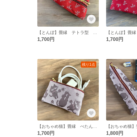
【とんぼ】畳縁 テトラ型 ミニポーチ 小銭入れ 赤 トンボ 勝ち虫 縁起物
1,700円
1,700円
残り1点
【おちゃめ猫】畳縁 ぺたんこ ミニポーチ カードケース 小銭入れ ピンク 灰桜 シルエット
1,700円
1,800円