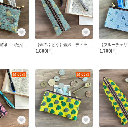
【金のぶどう】畳縁 ぺたんこ ミニポーチ 小銭入れ カードケース 灰緑 フルーツ 秋 シック
【金のぶどう】畳縁 テトラ型 ペンケース 灰緑 フルーツ 秋 シック
1,800円
1,700円
残り1点
残り1点