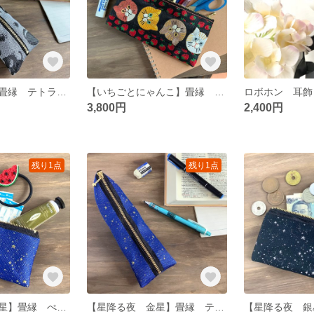
【おちゃめ猫】畳縁 テトラ型 ペンケース グレー 黒猫
【いちごとにゃんこ】畳縁 幅広 ペンケース ポーチ マスクケース イチゴ 猫 足跡 和風 ポーチ
3,800円
2,400円
残り1点
残り1点
【星降る夜 金星】畳縁 ぺたんこ ミニポーチ 小銭入れ カードケース 星 スター 宇宙 空 紺 金
【星降る夜 金星】畳縁 テトラ型 ペンケース 星 スター 宇宙 空 紺 金