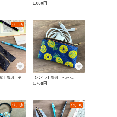
1,800円
残り1点
【星降る夜 金星】畳縁 テトラ型 ペンケース 星 スター 宇宙 空 黒 金
【パイン】畳縁 ぺたんこ ミニポーチ 小銭入れ カードケース 青 夏 トロピカル
1,700円
残り1点
残り1点