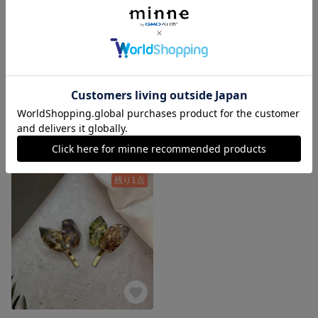
きらきら揺れる クリア小粒ピアス フックピアス
【再販】ピアス 青宝石 ねじれチャーム グラデーション 揺れる
950円
1,200円
残り1点