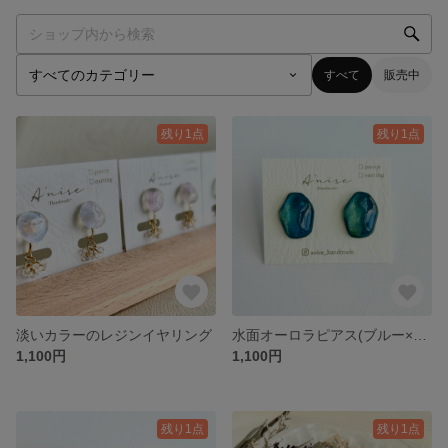
すべて
販売中
残り1点
残り1点
淡いカラーのレジンイヤリング
水面オーロラピアス(ブルー×イエロー)
1,100円
1,100円
残り1点
残り1点