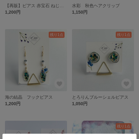
【再販】ピアス 赤宝石 ねじれチャーム グラデーション
水彩 秋色ヘアクリップ
1,200円
1,150円
残り1点
残り1点
海の結晶 フックピアス
とろりんブルーシェルピアス
1,200円
1,050円
残り1点