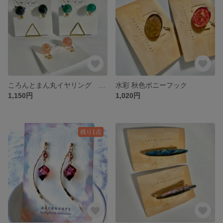
ころんとまん丸イヤリング 痛くなりにくい
水彩 秋色ポニーフック
1,150円
1,020円
残り1点