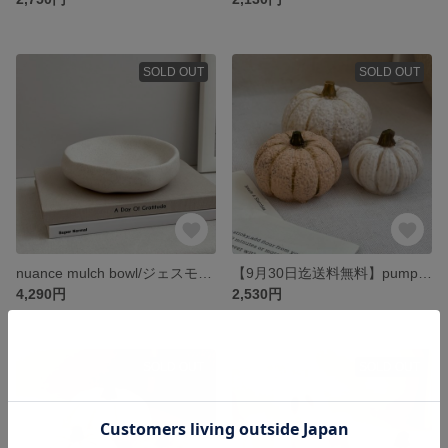
SOLD OUT
SOLD OUT
nuance mulch bowl/ジェスモナイト 小物入れ パロサントホルダー
【9月30日迄送料無料】pumpkin objet(パンプキンオブジェ) /ジェスモナト ハロウィン
4,290円
2,530円
SOLD OUT
SOLD OUT