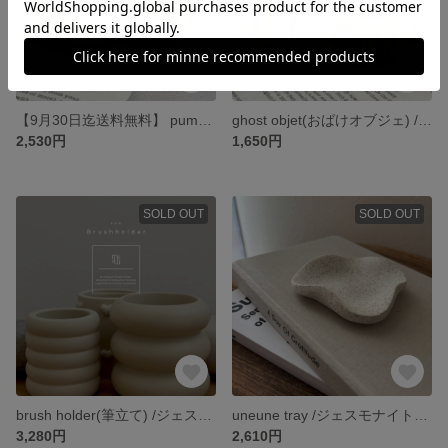
【9月30日迄送料無料】 pumpkin objet(パンプキンオブジェ) /ジェスモナト ハロウィン
ghost objet(おばけオブジェ) /ジェスモナト ハロウィン
2,530円
1,650円
SOLD OUT
SOLD OUT
brush holder(筆立て) /ジェスモナイト 筆立て ペンホルダー
uneune tray /ジェスモナイト アクセサリートレイ インセンスホルダー
3,280円
2,610円