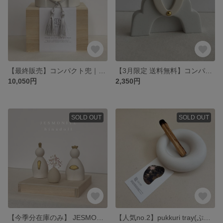
【最終販売】コンパクト兜｜五月人形｜兜飾り|端午の節句｜こどもの日｜Jesmonite Kabuto(兜) 桐箱付き
【3月限定 送料無料】コンパクト兜｜五月人形｜端午の節句｜こどもの日｜Jesmonite Kabuto(兜)
10,050円
2,350円
SOLD OUT
SOLD OUT
【今季分在庫のみ】 JESMONITE hina doll(ひな人形) 桐箱入り/ジェスモナイト ひな祭り ひな人形 桃の節句 雛人形
【人気no.2】pukkuri tray(ぷっくりトレー) /ジェスモナイト 小物入れ パロサントホルダー