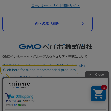
コーポレートサイト
採用サイト
AIへの取り組み
GMOインターネットグループのセキュリティ事業について
世界初総合ネットセキュリティサービス「GMOセキュリティ24」
パスワード漏洩診断
Webサイトリスク診断
セキュリティ相談AIチャットボット
実在証明・盗聴対策
サイバー攻撃対策（GMOサイバーセキュリティ byイエラエ）
サイバー攻撃対策（GMO Flatt Security）
なりすまし対策
セキュリティ事業の軌跡