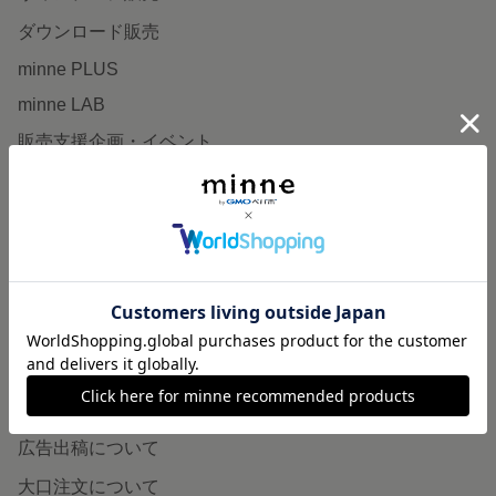
ダウンロード販売
minne PLUS
minne LAB
販売支援企画・イベント
読みもの
minneとものづくりと
minne学習帖
ニュース
minneの本
企業の方へ
広告出稿について
大口注文について