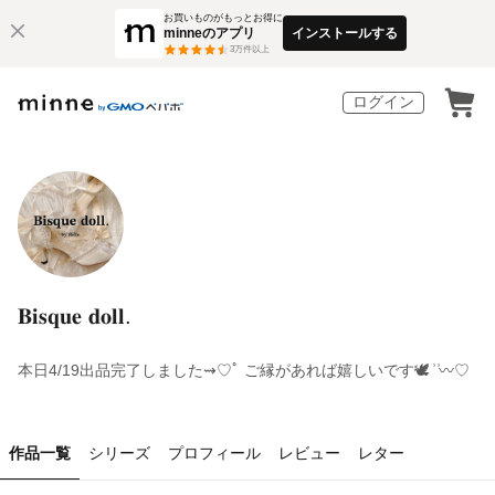
お買いものがもっとお得に
minneのアプリ
インストールする
3
万件以上
ログイン
𝐁𝐢𝐬𝐪𝐮𝐞 𝐝𝐨𝐥𝐥.
本日4/19出品完了しました⇝♡ﾟ ご縁があれば嬉しいです🕊 ͗ ͗〰︎︎♡
作品一覧
シリーズ
プロフィール
レビュー
レター