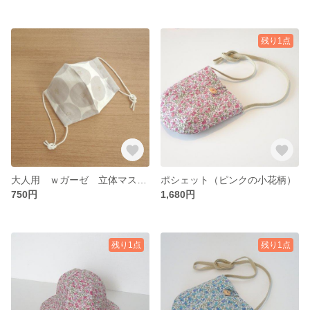
残り1点
大人用 ｗガーゼ 立体マスク（ あんぱん柄 ） 2枚1組
ポシェット（ピンクの小花柄）
750円
1,680円
残り1点
残り1点