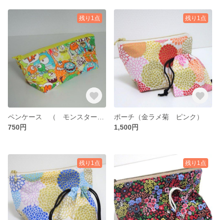
残り1点
残り1点
ペンケース （ モンスター イエロー ）
ポーチ（金ラメ菊 ピンク）
750円
1,500円
残り1点
残り1点