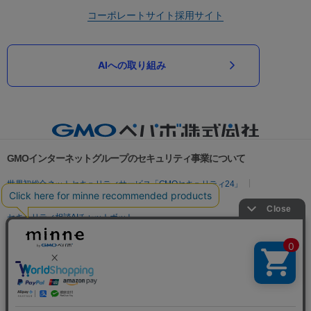
コーポレートサイト
採用サイト
AIへの取り組み
GMOインターネットグループのセキュリティ事業について
世界初総合ネットセキュリティサービス「GMOセキュリティ24」
パスワード漏洩診断
Webサイトリスク診断
セキュリティ相談AIチャットボット
実在証明・盗聴対策
サイバー攻撃対策（GMOサイバーセキュリティ byイエラエ）
サイバー攻撃対策（GMO Flatt Security）
なりすまし対策
セキュリティ事業の軌跡