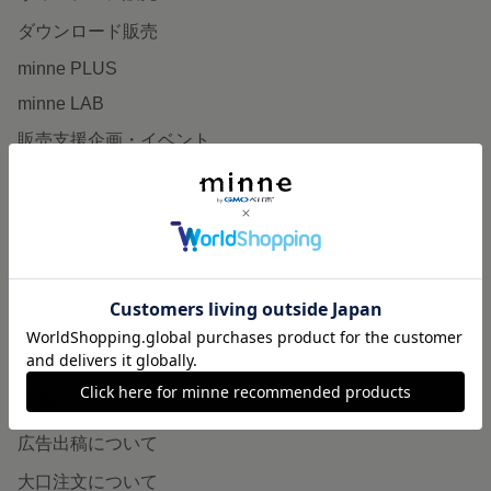
ダウンロード販売
minne PLUS
minne LAB
販売支援企画・イベント
読みもの
minneとものづくりと
minne学習帖
ニュース
minneの本
企業の方へ
広告出稿について
大口注文について