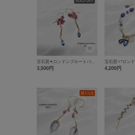
SOLD OUT
宝石質✦ฺロンドンブルートパーズ&トルマリン&ルビー✦ฺピアス～14kgf～
3,500円
4,200円
残り1点