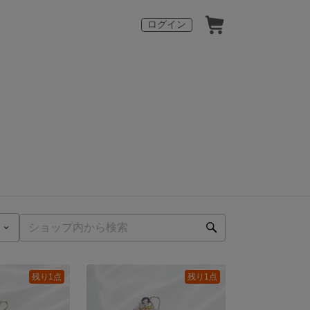
ログイン
残り1点
残り1点