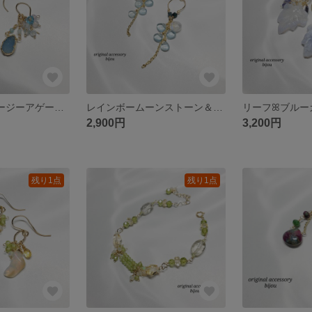
枠留め*°ドゥルージーアゲート＆グランディエライト✧*チャーム(スイスブルートパーズ・スコロライト)付き2wayピアス～14kgf～
レインボームーンストーン＆アクアマリン＆トルマリン✤ピアス～14Kgf～
2,900円
3,200円
残り1点
残り1点