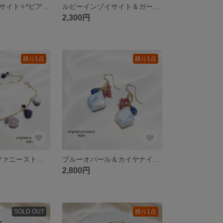
ルビーインゾイサイト✧*ピアス～14Kgf～
ルビーインゾイサイト＆ガーネット＆ラブラドライト✦ฺピアス～14kgf～
2,300円
残り1点
残り1点
✧*希少✧*ティファニーストーン＆スコロライト＆タンザナイト＆サファイアꕤブレスレット～14Kgf～
ブルーオパール＆カイヤナイト＆トルマリン♡*。ピアス～14kgf～
2,800円
SOLD OUT
残り1点