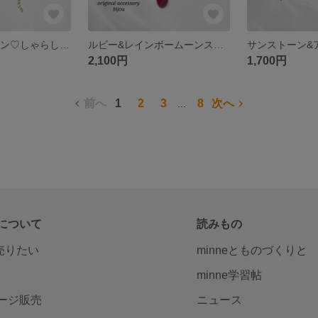
大粒✧*アメトリン♡しゃらしゃらキャッチ付き2wayピアス～14kgf～
ルビー&レインボームーンストーン✩チャーム(マルチカラースピネル・オパール)付きイヤーカフ～14kgf～
2,100円
1,700円
前へ
1
2
3
8
次へ
...
について
読みもの
で売りたい
minneとものづくりと
minne学習帖
ージ販売
ニュース