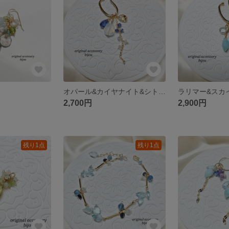
オパール&カイヤナイト&シトリン&サファイア❤︎*。イヤーカフ ～14kgf～
2,700円
2,900円
残り1点
残り1点