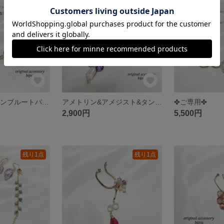
残り1点
残り1点
宝石質✧*ロンドンブルートパーズ&アイオライト&ムーンストーン&ブルーサファイア❤︎ブレスレット～14kgf～
アメトリン&アメジスト&タンザナイト&ムーンストーン✧*ブレスレット～14Kgf～
✤ご専用✤
2,900円
5,500円
残り1点
残り1点