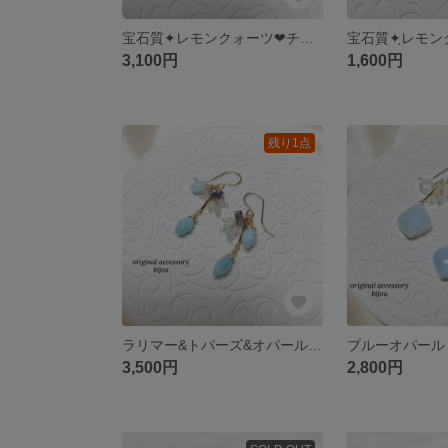
宝石質✦レモンクォーツ❤︎チャーム(アンダリュサイト&ペリドット&オパール)付2wayピアス ～14kgf～
3,100円
1,600円
残り1点
ラリマー&トパーズ&オパール&アイオライト✧*ピアス ～14kgf～
3,500円
2,800円