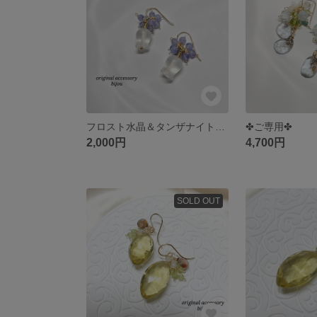
フロスト水晶＆タンザナイトのすずらんꕤピアス～14kgf～
✤ご専用✤
2,000円
4,700円
SOLD OUT