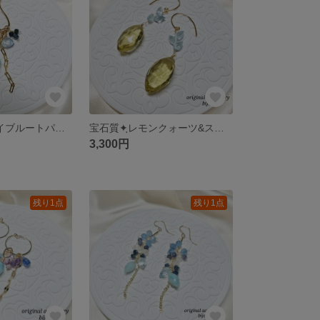
ラリマー&スカイブルートパーズ&タンザナイト&トルマリン✧*イヤーカフ ～14kgf～
宝石質✦ฺレモンクォーツ&スカイブルートパーズ✦ฺピアス ～14kgf～
3,300円
残り1点
残り1点