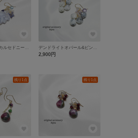
リーフꕤブルーカルセドニー＆アイオライト＆アクアマリン＆タンザナイト＆ホワイトトパーズ✦ฺピアス～14kgf～
デンドライトオパール&ピンクアメジスト&スコロライトꕤピアス～14kgf～
2,900円
残り1点
残り1点