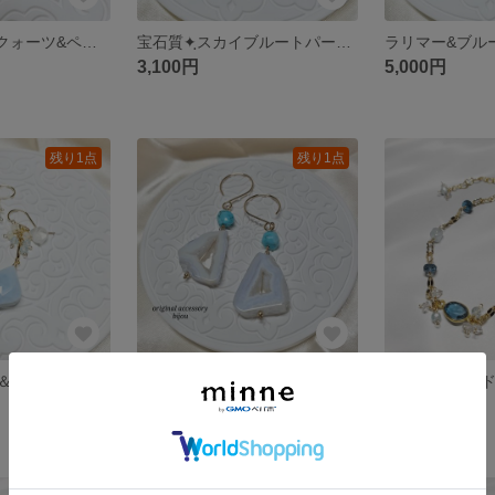
宝石質✦ฺレモンクォーツ&ペリドット&オパールꕤペンダントトップ ～14kgf～
宝石質✦ฺスカイブルートパーズ&アクアマリン&サファイア✧*ブレスレット～14kgf～
3,100円
5,000円
残り1点
残り1点
ブルーオパール＆ムーンストーン&ブルートパーズ&オパール✧*ピアス ～14kgf～
ブルーカルセドニードゥルジー&ターコイズ✧*ピアス ～14kgf～
2,900円
2,900円