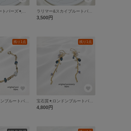
ラリマー&ブルートパーズ✦ฺアレンジフープピアス ～14kgf～
ラリマー&スカイブルートパーズ&アクアマリン&アイオライト&トルマリン✧*ピアス ～14kgf～
3,500円
残り1点
残り1点
宝石質✧*ロンドンブルートパーズ＆モスカイヤナイト＆アクアマリン✦ブレスレット ～14kgf～
宝石質✦ฺロンドンブルートパーズ&タンザナイトのしゃらしゃらピアス～14kgf～
4,800円