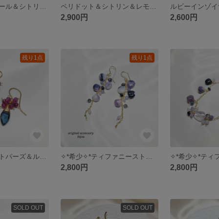
エチオピアオパール＆シトリン＆ペリドット✧*ピアス～14kgf～
ペリドット＆シトリン＆レモンクォーツ＆オパール❤︎*。ブレスレット～14kgf～
2,900円
2,600円
残り1点
残り1点
ロンドンブルートパーズ＆ルビー✦ฺピアス～14kgf～
✧*希少✧*ティファニーストーン＆アイオライト＆タンザナイト＆スコロライト❤︎ピアス～14kgf～
2,800円
2,800円
SOLD OUT
SOLD OUT