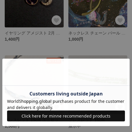
イヤリング アメジスト 2月 誕生日 誕生石 みずがめ座 水瓶座 うお座 魚座
ネックレス チェーン パール ガラスビーズ
1,400円
1,000円
残り1点
ブレスレット 19cm ユニセックス
ブレスレット 16cm
1,500円
展示中