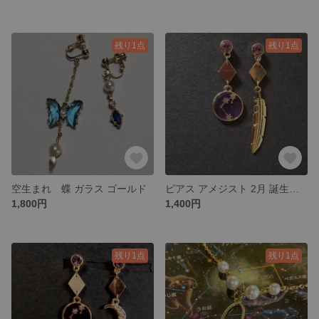
残り1点
残り1点
空生まれ 蝶 ガラス ゴールド
ピアス アメジスト 2月 誕生日 誕生石 みずがめ座 水瓶座 うお座 魚座
1,800円
1,400円
残り1点
残り1点