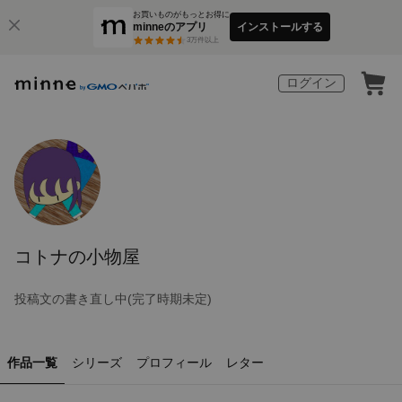
お買いものがもっとお得に
minneのアプリ
インストールする
3
万件以上
ログイン
コトナの小物屋
投稿文の書き直し中(完了時期未定)
作品一覧
シリーズ
プロフィール
レター